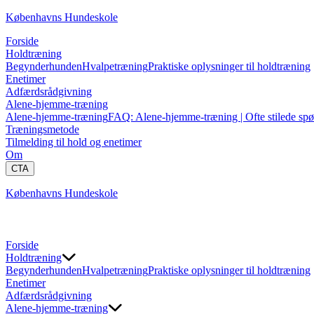
Københavns Hundeskole
Forside
Holdtræning
Begynderhunden
Hvalpetræning
Praktiske oplysninger til holdtræning
Enetimer
Adfærdsrådgivning
Alene-hjemme-træning
Alene-hjemme-træning
FAQ: Alene-hjemme-træning | Ofte stilede sp
Træningsmetode
Tilmelding til hold og enetimer
Om
CTA
Københavns Hundeskole
Forside
Holdtræning
Begynderhunden
Hvalpetræning
Praktiske oplysninger til holdtræning
Enetimer
Adfærdsrådgivning
Alene-hjemme-træning