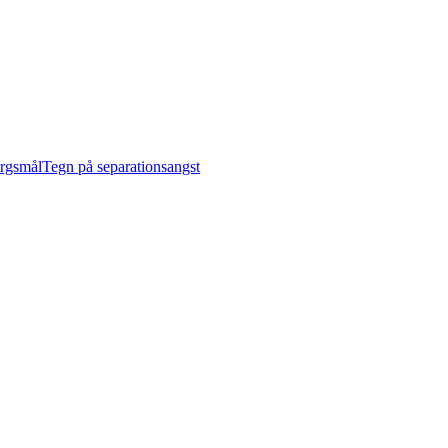
ørgsmål
Tegn på separationsangst