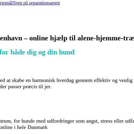
ørgsmål
Tegn på separationsangst
nhavn – online hjælp til alene-hjemme-træ
for både dig og din hund
d at skabe en harmonisk hverdag gennem effektiv og venlig 
er passer præcis til jer.
rum, for hunde med udfordringer som angst, stress eller udf
online i hele Danmark