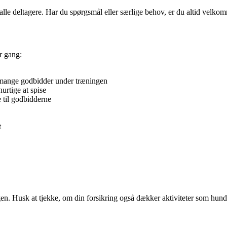
r alle deltagere. Har du spørgsmål eller særlige behov, er du altid velko
r gang:
 mange godbidder under træningen
urtige at spise
 til godbidderne
t
ngen. Husk at tjekke, om din forsikring også dækker aktiviteter som hun