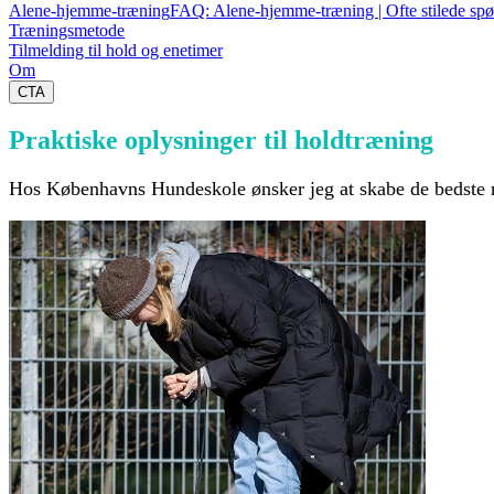
Alene-hjemme-træning
FAQ: Alene-hjemme-træning | Ofte stilede sp
Træningsmetode
Tilmelding til hold og enetimer
Om
CTA
Praktiske oplysninger til
holdtræning
Hos Københavns Hundeskole ønsker jeg at skabe de bedste ra