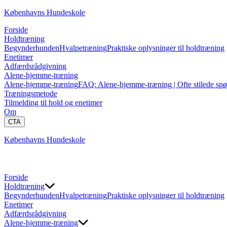
Københavns Hundeskole
Forside
Holdtræning
Begynderhunden
Hvalpetræning
Praktiske oplysninger til holdtræning
Enetimer
Adfærdsrådgivning
Alene-hjemme-træning
Alene-hjemme-træning
FAQ: Alene-hjemme-træning | Ofte stilede sp
Træningsmetode
Tilmelding til hold og enetimer
Om
CTA
Københavns Hundeskole
Forside
Holdtræning
Begynderhunden
Hvalpetræning
Praktiske oplysninger til holdtræning
Enetimer
Adfærdsrådgivning
Alene-hjemme-træning