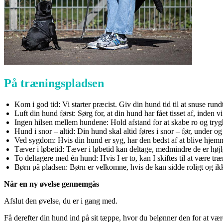
På træningspladsen
Kom i god tid: Vi starter præcist. Giv din hund tid til at snuse run
Luft din hund først: Sørg for, at din hund har fået tisset af, inden vi
Ingen hilsen mellem hundene: Hold afstand for at skabe ro og tryg
Hund i snor – altid: Din hund skal altid føres i snor – før, under og
Ved sygdom: Hvis din hund er syg, har den bedst af at blive hj
Tæver i løbetid: Tæver i løbetid kan deltage, medmindre de er høj
To deltagere med én hund: Hvis I er to, kan I skiftes til at være t
Børn på pladsen: Børn er velkomne, hvis de kan sidde roligt og ikk
Når en ny øvelse gennemgås
Afslut den øvelse, du er i gang med.
Få derefter din hund ind på sit tæppe, hvor du belønner den for at være 