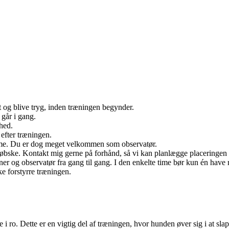
dt og blive tryg, inden træningen begynder.
 går i gang.
hed.
 efter træningen.
emme. Du er dog meget velkommen som observatør.
løbske. Kontakt mig gerne på forhånd, så vi kan planlægge placeringen
ræner og observatør fra gang til gang. I den enkelte time bør kun én have
e forstyrre træningen.
i ro. Dette er en vigtig del af træningen, hvor hunden øver sig i at slapp