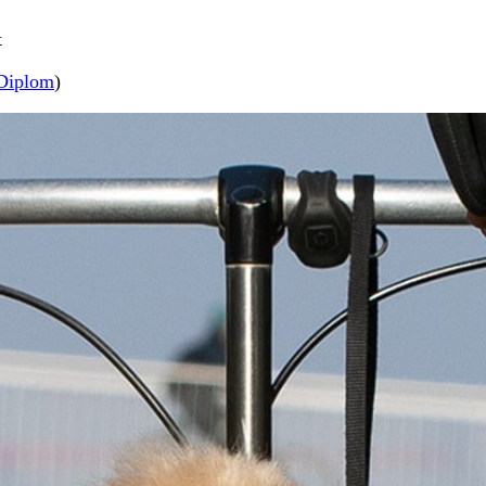
t
Diplom
)