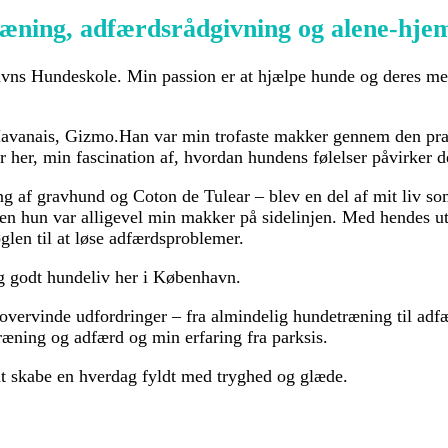
træning, adfærdsrådgivning og alene-hj
avns Hundeskole. Min passion er at hjælpe hunde og deres me
vanais, Gizmo.Han var min trofaste makker gennem den prakt
 her, min fascination af, hvordan hundens følelser påvirker d
g af gravhund og Coton de Tulear – blev en del af mit liv som
en hun var alligevel min makker på sidelinjen. Med hendes utr
glen til at løse adfærdsproblemer.​
og godt hundeliv her i København.
 overvinde udfordringer – fra almindelig hundetræning til ad
ræning og adfærd og min erfaring fra parksis.
at skabe en hverdag fyldt med tryghed og glæde.