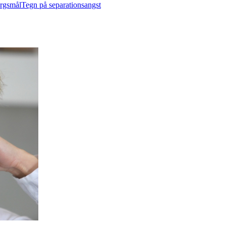
ørgsmål
Tegn på separationsangst