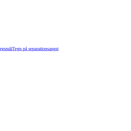
ørgsmål
Tegn på separationsangst