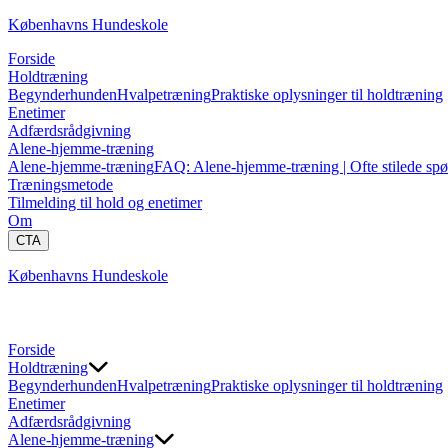
Københavns Hundeskole
Forside
Holdtræning
Begynderhunden
Hvalpetræning
Praktiske oplysninger til holdtræning
Enetimer
Adfærdsrådgivning
Alene-hjemme-træning
Alene-hjemme-træning
FAQ: Alene-hjemme-træning | Ofte stilede sp
Træningsmetode
Tilmelding til hold og enetimer
Om
CTA
Københavns Hundeskole
Forside
Holdtræning
Begynderhunden
Hvalpetræning
Praktiske oplysninger til holdtræning
Enetimer
Adfærdsrådgivning
Alene-hjemme-træning