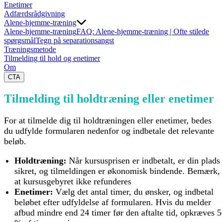
Enetimer
Adfærdsrådgivning
Alene-hjemme-træning
Alene-hjemme-træning
FAQ: Alene-hjemme-træning | Ofte stilede
spørgsmål
Tegn på separationsangst
Træningsmetode
Tilmelding til hold og enetimer
Om
CTA
Tilmelding til holdtræning eller enetimer
For at tilmelde dig til holdtræningen eller enetimer, bedes
du udfylde formularen nedenfor og indbetale det relevante
beløb.
Holdtræning:
 Når kursusprisen er indbetalt, er din plads 
sikret, og tilmeldingen er økonomisk bindende. Bemærk, 
at kursusgebyret ikke refunderes
Enetimer:
 Vælg det antal timer, du ønsker, og indbetal 
beløbet efter udfyldelse af formularen. Hvis du melder 
afbud mindre end 24 timer før den aftalte tid, opkræves 5