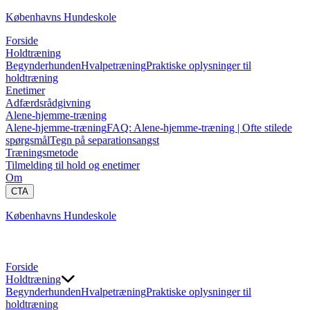
Københavns Hundeskole
Forside
Holdtræning
Begynderhunden
Hvalpetræning
Praktiske oplysninger til
holdtræning
Enetimer
Adfærdsrådgivning
Alene-hjemme-træning
Alene-hjemme-træning
FAQ: Alene-hjemme-træning | Ofte stilede
spørgsmål
Tegn på separationsangst
Træningsmetode
Tilmelding til hold og enetimer
Om
CTA
Københavns Hundeskole
Forside
Holdtræning
Begynderhunden
Hvalpetræning
Praktiske oplysninger til
holdtræning