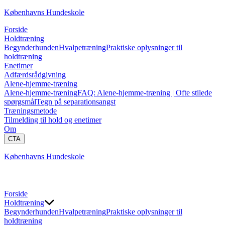
Københavns Hundeskole
Forside
Holdtræning
Begynderhunden
Hvalpetræning
Praktiske oplysninger til
holdtræning
Enetimer
Adfærdsrådgivning
Alene-hjemme-træning
Alene-hjemme-træning
FAQ: Alene-hjemme-træning | Ofte stilede
spørgsmål
Tegn på separationsangst
Træningsmetode
Tilmelding til hold og enetimer
Om
CTA
Københavns Hundeskole
Forside
Holdtræning
Begynderhunden
Hvalpetræning
Praktiske oplysninger til
holdtræning