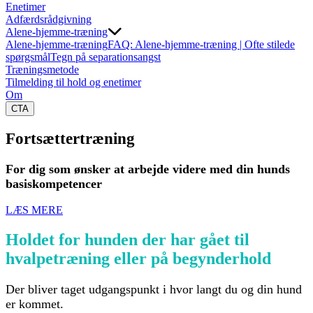
Enetimer
Adfærdsrådgivning
Alene-hjemme-træning
Alene-hjemme-træning
FAQ: Alene-hjemme-træning | Ofte stilede
spørgsmål
Tegn på separationsangst
Træningsmetode
Tilmelding til hold og enetimer
Om
CTA
Fortsættertræning
For dig som ønsker at arbejde videre med din hunds
basiskompetencer
LÆS MERE
Holdet for hunden der har gået til
hvalpetræning eller på begynderhold
Der bliver taget udgangspunkt i hvor langt du og din hund
er kommet.